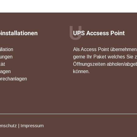
U
oinstallationen
UPS Accsess Point
llation
Als Access Point übernehmen
rungen
gerne Ihr Paket welches Sie 
tät
Öffnungszeiten abholen/abge
lagen
können.
rechanlagen
enschutz
|
Impressum