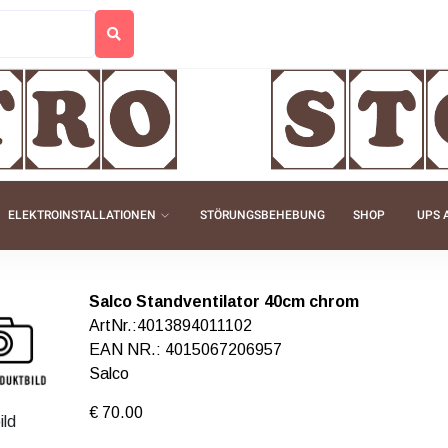
ELEKTROINSTALLATIONEN
STÖRUNGSBEHEBUNG
SHOP
UPS 
Salco Standventilator 40cm chrom
ArtNr.:4013894011102
EAN NR.: 4015067206957
Salco
€ 70.00
ild