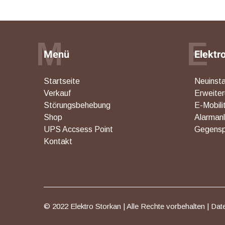
M
E
Menü
Elektr
Startseite
Neuinsta
Verkauf
Erweite
Störungsbehebung
E-Mobili
Shop
Alarman
UPS Accsess Point
Gegensp
Kontakt
© 2022 Elektro Storkan | Alle Rechte vorbehalten |
Dat